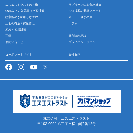
エスエストラストの特徴
サブリースのお悩み解決
95%以上の入居率（空室対策）
SST提案の新築アパート
提案型のきめ細かな管理
オーナーさまの声
土地の有活 / 資産管理
コラム
相続・節税対策
実績
個別無料相談
お問い合わせ
プライバシーポリシー
コーポレートサイト
会社案内
株式会社 エスエストラスト
〒192-0081 八王子市横山町3番12号