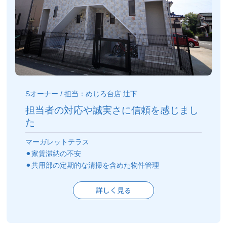
Sオーナー / 担当：めじろ台店 辻下
担当者の対応や誠実さに信頼を感じまし
た
マーガレットテラス
⚫︎家賃滞納の不安
⚫︎共用部の定期的な清掃を含めた物件管理
詳しく見る